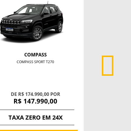
COMPASS
RE
COMPASS SPORT T270
RENEGADE A
DE R$ 174.990,00 POR
À
R$ 147.990,00
R$ 1
TAXA ZERO EM 24X
JEE