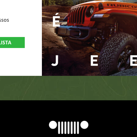
ssos
LISTA