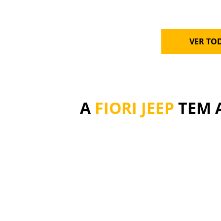
VER TO
A
FIORI JEEP
TEM 